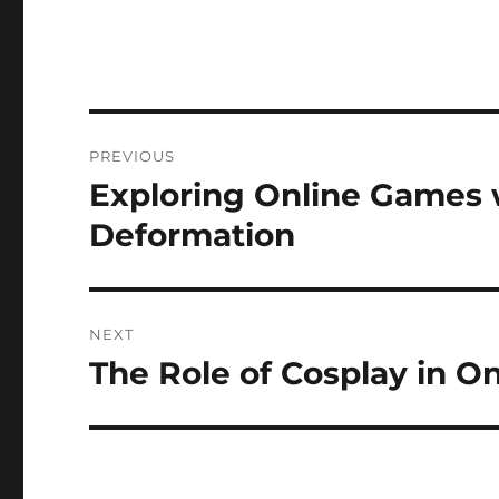
Post
PREVIOUS
navigation
Exploring Online Games w
Previous
post:
Deformation
NEXT
The Role of Cosplay in O
Next
post: