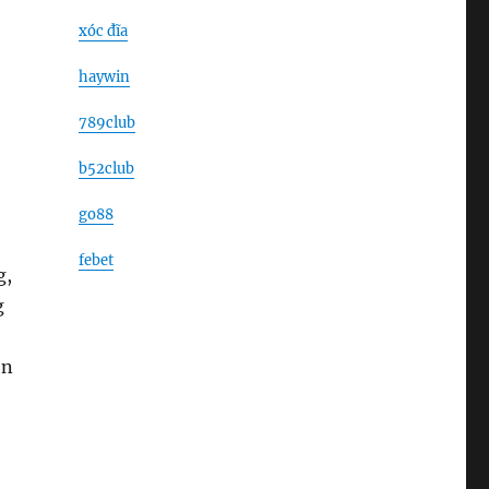
xóc đĩa
haywin
789club
b52club
go88
febet
g,
g
en