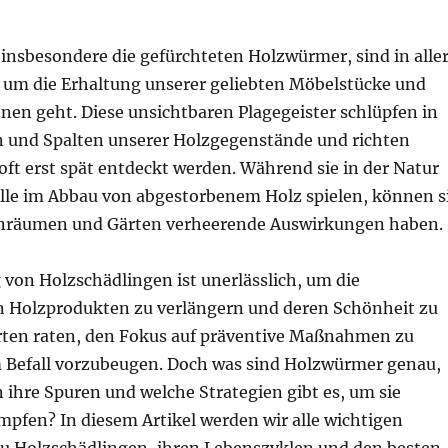
insbesondere die gefürchteten Holzwürmer, sind in alle
um die Erhaltung unserer geliebten Möbelstücke und
nen geht. Diese unsichtbaren Plagegeister schlüpfen in
en und Spalten unserer Holzgegenstände und richten
oft erst spät entdeckt werden. Während sie in der Natur
olle im Abbau von abgestorbenem Holz spielen, können s
nräumen und Gärten verheerende Auswirkungen haben.
von Holzschädlingen ist unerlässlich, um die
 Holzprodukten zu verlängern und deren Schönheit zu
ten raten, den Fokus auf präventive Maßnahmen zu
 Befall vorzubeugen. Doch was sind Holzwürmer genau,
ihre Spuren und welche Strategien gibt es, um sie
mpfen? In diesem Artikel werden wir alle wichtigen