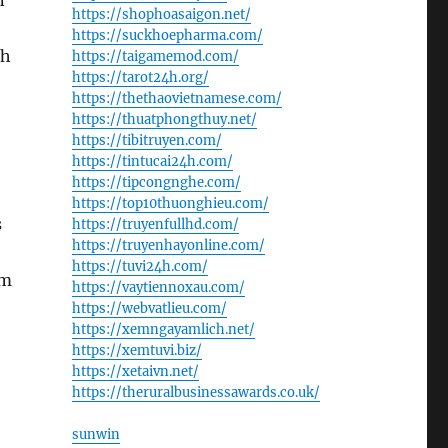
n
https://shophoasaigon.net/
https://suckhoepharma.com/
ch
https://taigamemod.com/
https://tarot24h.org/
https://thethaovietnamese.com/
https://thuatphongthuy.net/
https://tibitruyen.com/
https://tintucai24h.com/
https://tipcongnghe.com/
https://top10thuonghieu.com/
s
https://truyenfullhd.com/
https://truyenhayonline.com/
https://tuvi24h.com/
im
https://vaytiennoxau.com/
https://webvatlieu.com/
https://xemngayamlich.net/
https://xemtuvi.biz/
https://xetaivn.net/
https://theruralbusinessawards.co.uk/
sunwin