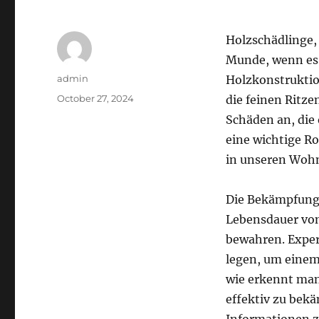
Holzschädlinge, 
Munde, wenn es 
Author
admin
Holzkonstruktio
Posted
October 27, 2024
die feinen Ritz
on
Schäden an, die 
eine wichtige R
in unseren Woh
Die Bekämpfung 
Lebensdauer von
bewahren. Exper
legen, um einem
wie erkennt man 
effektiv zu bekä