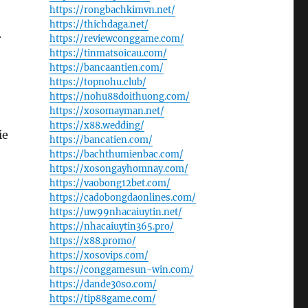
https://rongbachkimvn.net/
https://thichdaga.net/
r
https://reviewconggame.com/
https://tinmatsoicau.com/
https://bancaantien.com/
https://topnohu.club/
https://nohu88doithuong.com/
https://xosomayman.net/
https://x88.wedding/
ie
https://bancatien.com/
https://bachthumienbac.com/
https://xosongayhomnay.com/
https://vaobong12bet.com/
https://cadobongdaonlines.com/
https://uw99nhacaiuytin.net/
https://nhacaiuytin365.pro/
https://x88.promo/
https://xosovips.com/
https://conggamesun-win.com/
https://dande30so.com/
https://tip88game.com/