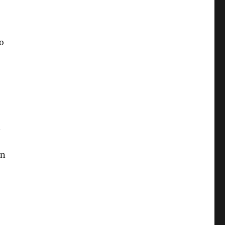
o
n
en