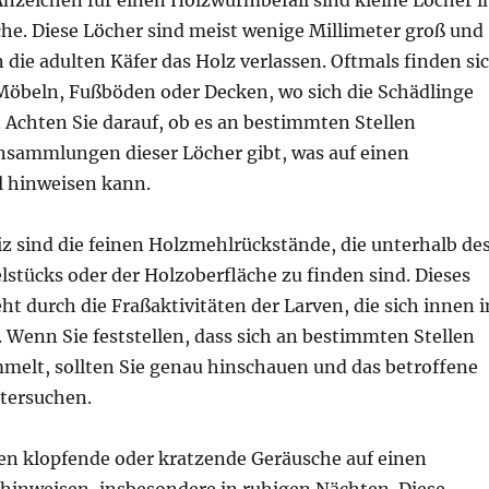
Anzeichen für einen Holzwurmbefall sind kleine Löcher i
che. Diese Löcher sind meist wenige Millimeter groß und
die adulten Käfer das Holz verlassen. Oftmals finden si
 Möbeln, Fußböden oder Decken, wo sich die Schädlinge
 Achten Sie darauf, ob es an bestimmten Stellen
nsammlungen dieser Löcher gibt, was auf einen
l hinweisen kann.
iz sind die feinen Holzmehlrückstände, die unterhalb de
stücks oder der Holzoberfläche zu finden sind. Dieses
t durch die Fraßaktivitäten der Larven, die sich innen 
 Wenn Sie feststellen, dass sich an bestimmten Stellen
elt, sollten Sie genau hinschauen und das betroffene
tersuchen.
en klopfende oder kratzende Geräusche auf einen