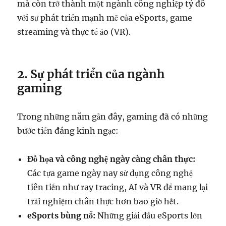
mà còn trở thành một ngành công nghiệp tỷ đô
với sự phát triển mạnh mẽ của eSports, game
streaming và thực tế ảo (VR).
2. Sự phát triển của ngành
gaming
Trong những năm gần đây, gaming đã có những
bước tiến đáng kinh ngạc:
Đồ họa và công nghệ ngày càng chân thực:
Các tựa game ngày nay sử dụng công nghệ
tiên tiến như ray tracing, AI và VR để mang lại
trải nghiệm chân thực hơn bao giờ hết.
eSports bùng nổ:
Những giải đấu eSports lớn