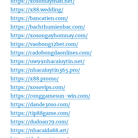
https://xosomayman.net/
https://x88.wedding/
https://bancatien.com/
https://bachthumienbac.com/
https://xosongayhomnay.com/
https://vaobong12bet.com/
https://cadobongdaonlines.com/
https://uw99nhacaiuytin.net/
https://nhacaiuytin365.pro/
https://x88.promo/
https://xosovips.com/
https://conggamesun-win.com/
https://dande30so.com/
https://tip88game.com/
https://dudoan79.com/
https://nhacaida88.art/