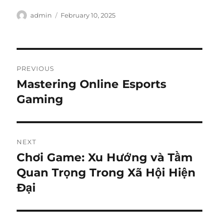
Author
Posted
admin
February 10, 2025
on
Post
PREVIOUS
navigation
Mastering Online Esports
Previous
post:
Gaming
NEXT
Chơi Game: Xu Hướng và Tầm
Next
post:
Quan Trọng Trong Xã Hội Hiện
Đại