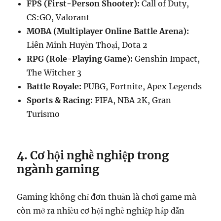
FPS (First-Person Shooter):
Call of Duty,
CS:GO, Valorant
MOBA (Multiplayer Online Battle Arena):
Liên Minh Huyền Thoại, Dota 2
RPG (Role-Playing Game):
Genshin Impact,
The Witcher 3
Battle Royale:
PUBG, Fortnite, Apex Legends
Sports & Racing:
FIFA, NBA 2K, Gran
Turismo
4. Cơ hội nghề nghiệp trong
ngành gaming
Gaming không chỉ đơn thuần là chơi game mà
còn mở ra nhiều cơ hội nghề nghiệp hấp dẫn