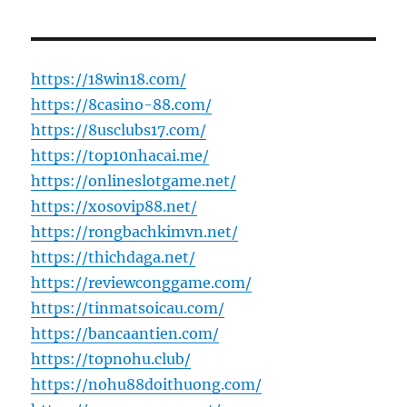
https://18win18.com/
https://8casino-88.com/
https://8usclubs17.com/
https://top10nhacai.me/
https://onlineslotgame.net/
https://xosovip88.net/
https://rongbachkimvn.net/
https://thichdaga.net/
https://reviewconggame.com/
https://tinmatsoicau.com/
https://bancaantien.com/
https://topnohu.club/
https://nohu88doithuong.com/